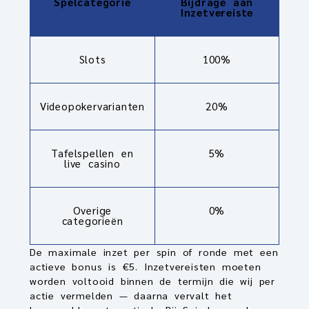
Spelcategorie
Bijdrage aan
Inzetvereiste
Slots
100%
Videopokervarianten
20%
Tafelspellen en
5%
live casino
Overige
0%
categorieën
De maximale inzet per spin of ronde met een
actieve bonus is €5. Inzetvereisten moeten
worden voltooid binnen de termijn die wij per
actie vermelden — daarna vervalt het