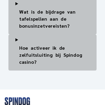
Wat is de bijdrage van
tafelspellen aan de
bonusinzetvereisten?
Hoe activeer ik de
zelfuitsluiting bij Spindog
casino?