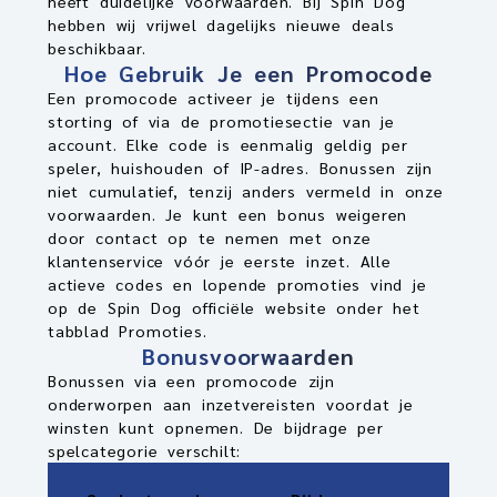
heeft duidelijke voorwaarden. Bij Spin Dog
hebben wij vrijwel dagelijks nieuwe deals
beschikbaar.
Hoe Gebruik Je een Promocode
Een promocode activeer je tijdens een
storting of via de promotiesectie van je
account. Elke code is eenmalig geldig per
speler, huishouden of IP-adres. Bonussen zijn
niet cumulatief, tenzij anders vermeld in onze
voorwaarden. Je kunt een bonus weigeren
door contact op te nemen met onze
klantenservice vóór je eerste inzet. Alle
actieve codes en lopende promoties vind je
op de Spin Dog officiële website onder het
tabblad Promoties.
Bonusvoorwaarden
Bonussen via een promocode zijn
onderworpen aan inzetvereisten voordat je
winsten kunt opnemen. De bijdrage per
spelcategorie verschilt: