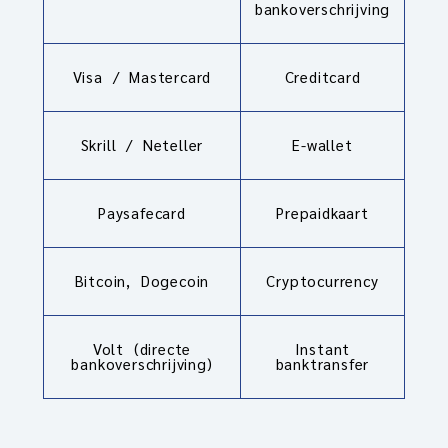
bankoverschrijving
Visa / Mastercard
Creditcard
Skrill / Neteller
E-wallet
Paysafecard
Prepaidkaart
Bitcoin, Dogecoin
Cryptocurrency
Volt (directe
Instant
bankoverschrijving)
banktransfer