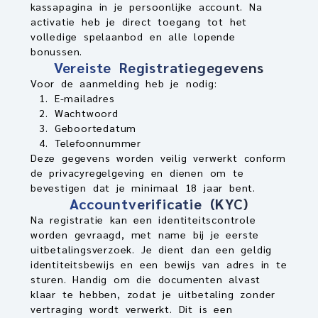
kassapagina in je persoonlijke account. Na
activatie heb je direct toegang tot het
volledige spelaanbod en alle lopende
bonussen.
Vereiste Registratiegegevens
Voor de aanmelding heb je nodig:
E-mailadres
Wachtwoord
Geboortedatum
Telefoonnummer
Deze gegevens worden veilig verwerkt conform
de privacyregelgeving en dienen om te
bevestigen dat je minimaal 18 jaar bent.
Accountverificatie (KYC)
Na registratie kan een identiteitscontrole
worden gevraagd, met name bij je eerste
uitbetalingsverzoek. Je dient dan een geldig
identiteitsbewijs en een bewijs van adres in te
sturen. Handig om die documenten alvast
klaar te hebben, zodat je uitbetaling zonder
vertraging wordt verwerkt. Dit is een