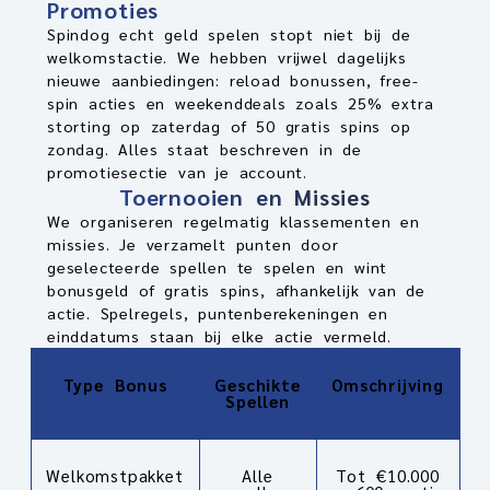
Promoties
Spindog echt geld spelen stopt niet bij de
welkomstactie. We hebben vrijwel dagelijks
nieuwe aanbiedingen: reload bonussen, free-
spin acties en weekenddeals zoals 25% extra
storting op zaterdag of 50 gratis spins op
zondag. Alles staat beschreven in de
promotiesectie van je account.
Toernooien en Missies
We organiseren regelmatig klassementen en
missies. Je verzamelt punten door
geselecteerde spellen te spelen en wint
bonusgeld of gratis spins, afhankelijk van de
actie. Spelregels, puntenberekeningen en
einddatums staan bij elke actie vermeld.
Type Bonus
Geschikte
Omschrijving
Spellen
Welkomstpakket
Alle
Tot €10.000