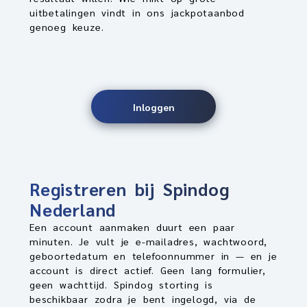
uitbetalingen vindt in ons jackpotaanbod
genoeg keuze.
Inloggen
Registreren bij Spindog
Nederland
Een account aanmaken duurt een paar
minuten. Je vult je e-mailadres, wachtwoord,
geboortedatum en telefoonnummer in — en je
account is direct actief. Geen lang formulier,
geen wachttijd. Spindog storting is
beschikbaar zodra je bent ingelogd, via de