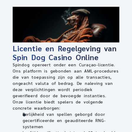
Licentie en Regelgeving van
Spin Dog Casino Online
Spindog opereert onder een Curaçao-licentie.
Ons platform is gebonden aan AML-procedures
die van toepassing zijn op alle transacties,
ongeacht valuta of bedrag. De naleving van
deze verplichtingen wordt periodiek
geverifieerd door de bevoegde instanties.
Onze licentie biedt spelers de volgende
concrete waarborgen:
Eerlijkheid van spellen geborgd door
gecertificeerde en geauditeerde RNG-
systemen