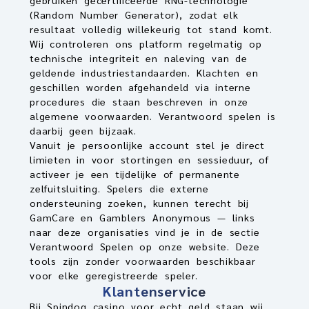
gebruiken gecertificeerde RNG-technologie
(Random Number Generator), zodat elk
resultaat volledig willekeurig tot stand komt.
Wij controleren ons platform regelmatig op
technische integriteit en naleving van de
geldende industriestandaarden. Klachten en
geschillen worden afgehandeld via interne
procedures die staan beschreven in onze
algemene voorwaarden. Verantwoord spelen is
daarbij geen bijzaak.
Vanuit je persoonlijke account stel je direct
limieten in voor stortingen en sessieduur, of
activeer je een tijdelijke of permanente
zelfuitsluiting. Spelers die externe
ondersteuning zoeken, kunnen terecht bij
GamCare en Gamblers Anonymous — links
naar deze organisaties vind je in de sectie
Verantwoord Spelen op onze website. Deze
tools zijn zonder voorwaarden beschikbaar
voor elke geregistreerde speler.
Klantenservice
Bij Spindog casino voor echt geld staan wij