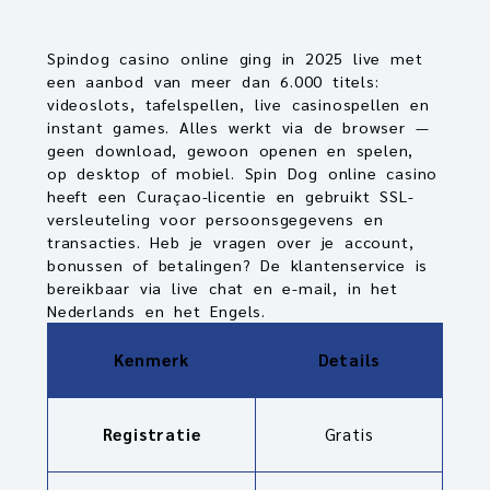
Spindog casino online ging in 2025 live met
een aanbod van meer dan 6.000 titels:
videoslots, tafelspellen, live casinospellen en
instant games. Alles werkt via de browser —
geen download, gewoon openen en spelen,
op desktop of mobiel. Spin Dog online casino
heeft een Curaçao-licentie en gebruikt SSL-
versleuteling voor persoonsgegevens en
transacties. Heb je vragen over je account,
bonussen of betalingen? De klantenservice is
bereikbaar via live chat en e-mail, in het
Nederlands en het Engels.
Kenmerk
Details
Registratie
Gratis